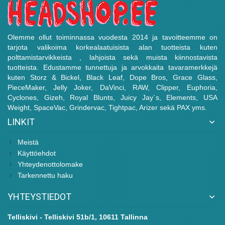
Olemme ollut toiminnassa vuodesta 2014 ja tavoitteemme on
tarjota valikoima korkealaatuisista alan tuotteista kuten
polttamistarvikkeista , lahjoista sekä muista kiinnostavista
tuotteista. Edustamme tunnettuja ja arvokkaita tavaramerkkejä
kuten Storz & Bickel, Black Leaf, Dope Bros, Grace Glass,
PieceMaker, Jelly Joker, DaVinci, RAW, Clipper, Euphoria,
Cyclones, Gizeh, Royal Blunts, Juicy Jay´s, Elements, USA
Weight, SpaceVac, Grindervac, Tightpac, Arizer sekä PAX yms.
LINKIT
Meistä
Käyttöehdot
Yhteydenottolomake
Tarkennettu haku
YHTEYSTIEDOT
Telliskivi - Telliskivi 51b/1, 10611 Tallinna