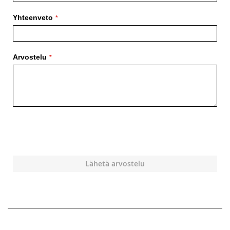
Yhteenveto
Arvostelu
Lähetä arvostelu