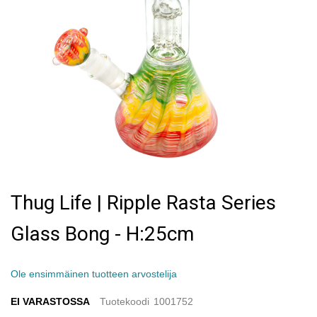
Skip
to
Thug Life | Ripple Rasta Series
the
beginning
Glass Bong - H:25cm
of
the
images
gallery
Ole ensimmäinen tuotteen arvostelija
EI VARASTOSSA
Tuotekoodi
1001752