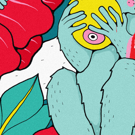
Bränd:
Smono
MEIST
LINGID
KONTAKTID
KÜPSISED
Teie kasutuskogemuse parandamiseks kasutame
küpsiseid.
Uue e-privaatsuse direktiivi täitmiseks peame
küpsiste seadistamiseks küsima teie nõusolekut.
Loe
edasi