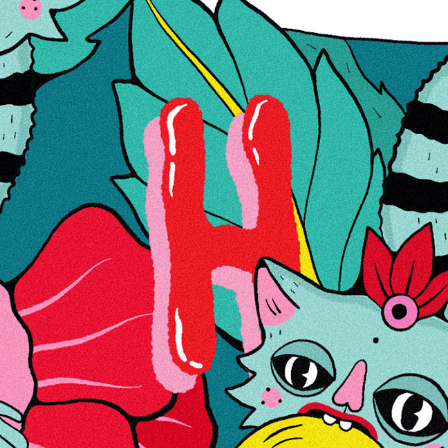
5,00 €
Tubakatooteid saavad tellida kaugmüügikorras vaid
äriühingud.
Telli
Lisa soovinimekirja
Lisa võrdlusse
Lisainfo
Lisainfo
Jah
Hinnang