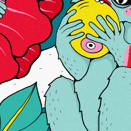
Hinnang
MEIST
LINGID
KONTAKTID
KÜPSISED
Teie kasutuskogemuse parandamiseks kasutame
küpsiseid.
Uue e-privaatsuse direktiivi täitmiseks peame