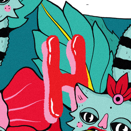
17,29 €
Lisa soovinimekirja
Lisa võrdlusse
Kirjeldus
SmoKing | Klaasbong valge H:22cm Ø:25mm S:14,5mm
Kuju: painutatud toru
Kahapesa: 14,5 mm
Kõrgus: 22
Värv: valge
Läbimõõt: 25
Lisainfo